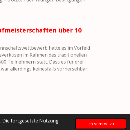
aufmeisterschaften über 10
annschaftswettbewerb hatte es im Vorfeld
everkusen im Rahmen des traditionellen
0 Teilnehmern statt. Dass es für drei
 war allerdings keinesfalls vorhersehbar.
. Die fortgesetzte Nutzung
Ich stimme zu