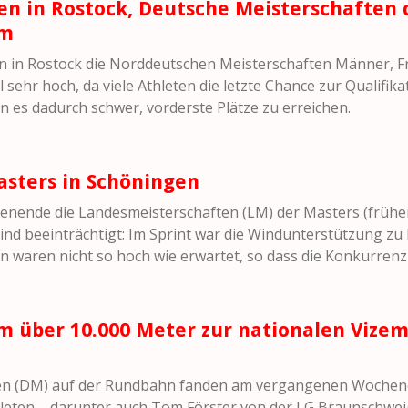
n in Rostock, Deutsche Meisterschaften 
 m
n in Rostock die Norddeutschen Meisterschaften Männer, F
sehr hoch, da viele Athleten die letzte Chance zur Qualifik
n es dadurch schwer, vorderste Plätze zu erreichen.
sters in Schöningen
ende die Landesmeisterschaften (LM) der Masters (früher: 
nd beeinträchtigt: Im Sprint war die Windunterstützung zu
n waren nicht so hoch wie erwartet, so dass die Konkurrenz
m über 10.000 Meter zur nationalen Vizem
ten (DM) auf der Rundbahn fanden am vergangenen Wochen
thleten – darunter auch Tom Förster von der LG Braunschwe