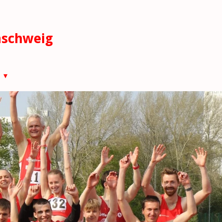
nschweig
s