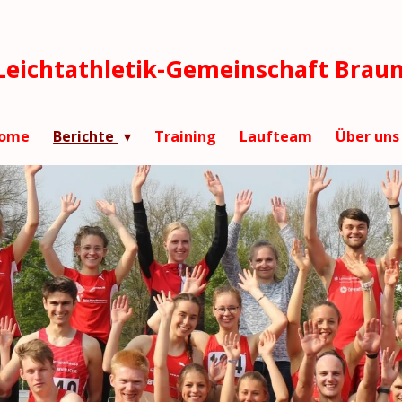
Leichtathletik-Gemeinschaft Brau
ome
Berichte
Training
Laufteam
Über un