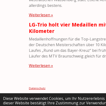
allerdings bestens.
Weiterlesen »
LG-Trio holt vier Medaillen m
Kilometer
Medaillenhoffnungen für die Top-Langstrec
der Deutschen Meisterschaften über 10 Kil
Laufes „Rund um das Bayer-Kreuz“ bei früh
Läufer des MTV Braunschweig gleich für dre
Weiterlesen »
Datenschutz
Impressum
Diese Website verwendet Cookies, um Ihr Nutzererlebnis
© 2022 - 2026 Alle Rechte vorbehalten
dieser Website bestätigt Ihre Zustimmung zur Verwendun