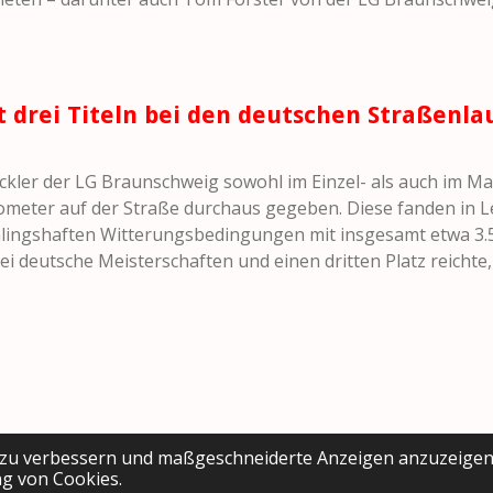
it drei Titeln bei den deutschen Straßenl
kler der LG Braunschweig sowohl im Einzel- als auch im M
ometer auf der Straße durchaus gegeben. Diese fanden in L
lingshaften Witterungsbedingungen mit insgesamt etwa 3.50
i deutsche Meisterschaften und einen dritten Platz reichte,
 zu verbessern und maßgeschneiderte Anzeigen anzuzeigen
g von Cookies.