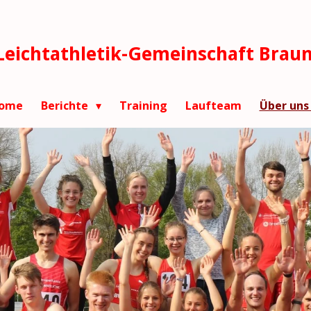
Leichtathletik-Gemeinschaft Brau
ome
Berichte
Training
Laufteam
Über un