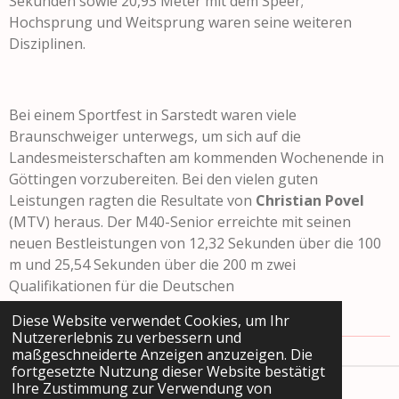
Sekunden sowie 20,93 Meter mit dem Speer;
Hochsprung und Weitsprung waren seine weiteren
Disziplinen.
Bei einem Sportfest in Sarstedt waren viele
Braunschweiger unterwegs, um sich auf die
Landesmeisterschaften am kommenden Wochenende in
Göttingen vorzubereiten. Bei den vielen guten
Leistungen ragten die Resultate von
Christian Povel
(MTV) heraus. Der M40-Senior erreichte mit seinen
neuen Bestleistungen von 12,32 Sekunden über die 100
m und 25,54 Sekunden über die 200 m zwei
Qualifikationen für die Deutschen
Seniorenmeisterschaften in Erding.
Diese Website verwendet Cookies, um Ihr
Nutzererlebnis zu verbessern und
«
Zurück
maßgeschneiderte Anzeigen anzuzeigen. Die
fortgesetzte Nutzung dieser Website bestätigt
Ihre Zustimmung zur Verwendung von
Datenschutz