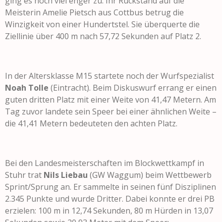
ging es noch viel enger zu. Ihr Rückstand auf die
Meisterin Amelie Pietsch aus Cottbus betrug die
Winzigkeit von einer Hundertstel. Sie überquerte die
Ziellinie über 400 m nach 57,72 Sekunden auf Platz 2.
In der Altersklasse M15 startete noch der Wurfspezialist
Noah Tolle
(Eintracht). Beim Diskuswurf errang er einen
guten dritten Platz mit einer Weite von 41,47 Metern. Am
Tag zuvor landete sein Speer bei einer ähnlichen Weite –
die 41,41 Metern bedeuteten den achten Platz.
Bei den Landesmeisterschaften im Blockwettkampf in
Stuhr trat
Nils Liebau
(GW Waggum) beim Wettbewerb
Sprint/Sprung an. Er sammelte in seinen fünf Disziplinen
2.345 Punkte und wurde Dritter. Dabei konnte er drei PB
erzielen: 100 m in 12,74 Sekunden, 80 m Hürden in 13,07